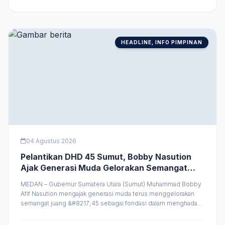
berdasarkan evaluasi yang dilakukan, perusahaan daerah
tersebut belum &hellip;
HEADLINE, INFO PIMPINAN
04 Agustus 2026
Pelantikan DHD 45 Sumut, Bobby Nasution
Ajak Generasi Muda Gelorakan Semangat
Juang ’45
MEDAN – Gubernur Sumatera Utara (Sumut) Muhammad Bobby
Afif Nasution mengajak generasi muda terus menggelorakan
semangat juang &#8217;45 sebagai fondasi dalam menghadapi
berbagai tantangan bangsa menuju Indonesia Emas 2045.
Menurutnya, nilai-nilai perjuangan tersebut harus diwariskan