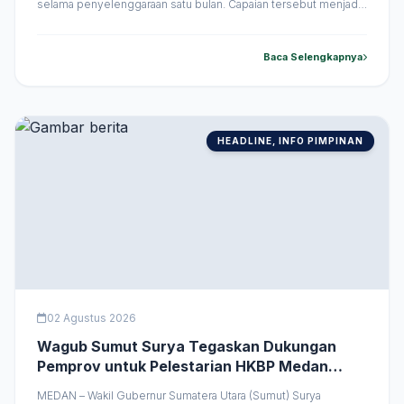
selama penyelenggaraan satu bulan. Capaian tersebut menjadi
bukti bahwa ajang yang telah memasuki usia ke-50 tahun ini
memberikan dampak ekonomi yang signifikan bagi pelaku
usaha dan masyarakat. Ke depan, Pemerintah Provinsi
Baca Selengkapnya
(Pemprov) Sumatera Utara akan terus memperkuat iklim &hellip;
HEADLINE, INFO PIMPINAN
02 Agustus 2026
Wagub Sumut Surya Tegaskan Dukungan
Pemprov untuk Pelestarian HKBP Medan
Sudirman di HUT ke-114
MEDAN – Wakil Gubernur Sumatera Utara (Sumut) Surya