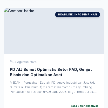
disampaikan Wakil Gubernur (Wagub) Sumut Surya saat
menerima &hellip;
HEADLINE, INFO PIMPINAN
04 Agustus 2026
PD AIJ Sumut Optimistis Setor PAD, Genjot
Bisnis dan Optimalkan Aset
MEDAN – Perusahaan Daerah (PD) Aneka Industri dan Jasa (AIJ)
Sumatera Utara (Sumut) menargetkan mampu menyumbang
Pendapatan Asli Daerah (PAD) pada 2026. Target tersebut akan
dicapai melalui penguatan kinerja bisnis dan optimalisasi aset
milik Pemerintah Provinsi (Pemprov) Sumut. Direktur Utama
(Dirut) PD AIJ Sumut Swangro Lumbanbatu menyampaikan,
Baca Selengkapnya