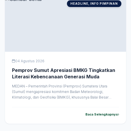
HEADLINE, INFO PIMPINAN
04 Agustus 2026
Pemprov Sumut Apresiasi BMKG Tingkatkan
Literasi Kebencanaan Generasi Muda
MEDAN – Pemerintah Provinsi (Pemprov) Sumatera Utara
(Sumut) mengapresiasi komitmen Badan Meteorologi,
Klimatologi, dan Geofisika (BMKG), khususnya Balai Besar
BMKG Wilayah I, dalam memperkuat literasi kebencanaan dan
budaya sadar risiko bencana di kalangan generasi muda melalui
Lomba Cerdas Cermat (LCC) BMKG Tahun 2026. Apresiasi
Baca Selengkapnya
tersebut disampaikan Wakil Gubernur Sumatera Utara Surya usai
menyerahkan hadiah kepada &hellip;