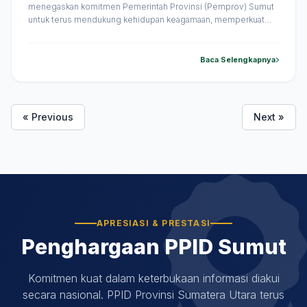
menegaskan komitmen Pemerintah Provinsi (Pemprov) Sumut
untuk terus mendukung kehidupan keagamaan, memperkuat
kerukunan antarumat beragama, serta melestarikan bangunan-
bangunan bersejarah di daerah. Komitmen tersebut
disampaikan saat menghadiri perayaan Hari Ulang Tahun (HUT)
Baca Selengkapnya
ke-114 HKBP Medan Sudirman. Perayaan HUT ke-114 HKBP
Medan Sudirman berlangsung di Jalan Jenderal Sudirman,
Medan, &hellip;
« Previous
Next »
APRESIASI & PRESTASI
Penghargaan PPID Sumut
Komitmen kuat dalam keterbukaan informasi diakui
secara nasional. PPID Provinsi Sumatera Utara terus