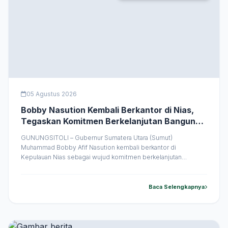
05 Agustus 2026
Bobby Nasution Kembali Berkantor di Nias,
Tegaskan Komitmen Berkelanjutan Bangun
Kepulauan Nias
GUNUNGSITOLI – Gubernur Sumatera Utara (Sumut)
Muhammad Bobby Afif Nasution kembali berkantor di
Kepulauan Nias sebagai wujud komitmen berkelanjutan
Pemerintah Provinsi (Pemprov) Sumut dalam mempercepat
pembangunan kawasan kepulauan tersebut. Pada kunjungan
kerja jilid kedua ini, Gubernur dijadwalkan menjalankan berbagai
Baca Selengkapnya
agenda strategis yang menyentuh langsung kebutuhan
masyarakat. Bobby Nasution tiba di Nias pada Rabu (5/8/2026).
Selama &hellip;