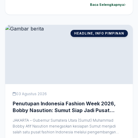
melalui sinergi antara generasi muda dan para senior yang telah
Baca Selengkapnya
lebih dahulu mengabdi bagi bangsa. &#8220;Kami yang muda-
muda ini tentu &hellip;
HEADLINE, INFO PIMPINAN
03 Agustus 2026
Penutupan Indonesia Fashion Week 2026,
Bobby Nasution: Sumut Siap Jadi Pusat
Fashion Indonesia Lewat Wastra
JAKARTA – Gubernur Sumatera Utara (Sumut) Muhammad
Bobby Afif Nasution menegaskan kesiapan Sumut menjadi
salah satu pusat fashion Indonesia melalui pengembangan
wastra tradisional. Menurutnya, kekayaan budaya yang dimiliki