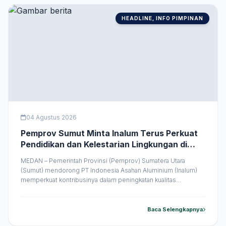
HEADLINE, INFO PIMPINAN
04 Agustus 2026
Pemprov Sumut Minta Inalum Terus Perkuat
Pendidikan dan Kelestarian Lingkungan di
Kawasan Danau Toba
MEDAN – Pemerintah Provinsi (Pemprov) Sumatera Utara
(Sumut) mendorong PT Indonesia Asahan Aluminium (Inalum)
memperkuat kontribusinya dalam peningkatan kualitas
pendidikan masyarakat, serta pelestarian lingkungan hidup di
kawasan Danau Toba. Langkah tersebut diharapkan mampu
meningkatkan kualitas hidup masyarakat sekaligus menjaga
Baca Selengkapnya
keberlanjutan lingkungan dan rantai pasok produksi. Hal itu