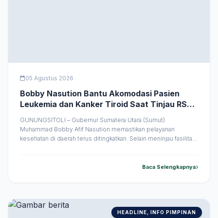
05 Agustus 2026
Bobby Nasution Bantu Akomodasi Pasien
Leukemia dan Kanker Tiroid Saat Tinjau RSUD
Thomsen
GUNUNGSITOLI – Gubernur Sumatera Utara (Sumut)
Muhammad Bobby Afif Nasution memastikan pelayanan
kesehatan di daerah terus ditingkatkan. Selain meninjau fasilitas
RSUD M Thomsen Gunungsitoli, Bobby juga membantu biaya
transportasi dua pasien yang akan dirujuk ke Medan untuk
mendapatkan penanganan medis lanjutan. Peninjauan tersebut
Baca Selengkapnya
dilakukan saat kunjungan kerja Gubernur Bobby di RSUD M
Thomsen, Gunungsitoli, Rabu &hellip;
HEADLINE, INFO PIMPINAN