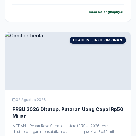
Sumut merupakan modal besar untuk menggerakkan ekonomi
daerah sekaligus memperkuat industri fashion nasional hingga
Baca Selengkapnya
ke tingkat internasional. Hal tersebut disampaikan Bobby saat
menghadiri penutupan Indonesia Fashion Week &hellip;
HEADLINE, INFO PIMPINAN
02 Agustus 2026
PRSU 2026 Ditutup, Putaran Uang Capai Rp50
Miliar
MEDAN – Pekan Raya Sumatera Utara (PRSU) 2026 resmi
ditutup dengan mencatatkan putaran uang sekitar Rp50 miliar