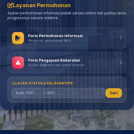
Layanan Permohonan
Ajukan permohonan informasi publik secara online dan pantau terus
progressnya secara realtime.
Form Permohonan Informasi
Pengajuan permohonan baru
Form Pengajuan Keberatan
Ajukan keberatan atas respon layanan
LACAK STATUS & BALASAN PPID
Cari