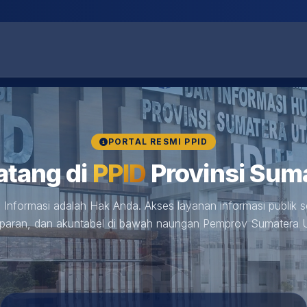
PORTAL RESMI PPID
atang di
PPID
Provinsi Suma
 Informasi adalah Hak Anda. Akses layanan informasi publik s
sparan, dan akuntabel di bawah naungan Pemprov Sumatera U