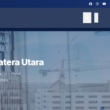
tera Utara
ecara cepat,
tara.