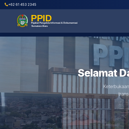
+62 61 453 2345
Selamat D
Keterbukaan
tran