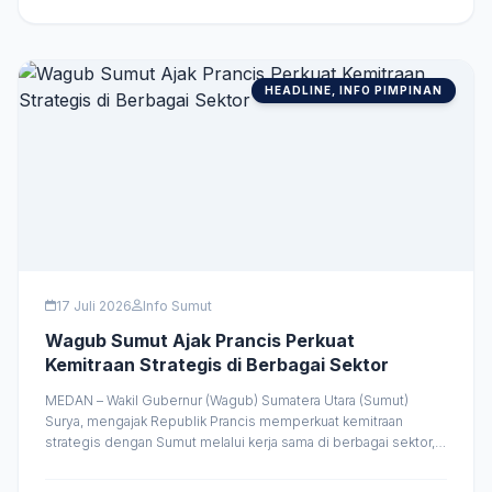
potensi unggulan Sumut. Mulai dari wastra khas daerah, produk-
produk Usaha Mikro Kecil Menengah &hellip;
HEADLINE, INFO PIMPINAN
17 Juli 2026
Info Sumut
Wagub Sumut Ajak Prancis Perkuat
Kemitraan Strategis di Berbagai Sektor
MEDAN – Wakil Gubernur (Wagub) Sumatera Utara (Sumut)
Surya, mengajak Republik Prancis memperkuat kemitraan
strategis dengan Sumut melalui kerja sama di berbagai sektor,
mulai dari investasi, pendidikan, riset, energi terbarukan, hingga
pertukaran budaya. Menurutnya, kolaborasi yang semakin erat