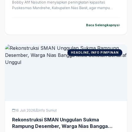
Bobby Afif Nasution menyiapkan peningkatan kapasitas
Puskesmas Mandrehe, Kabupaten Nias Barat, agar mampu
memberikan layanan kesehatan yang lebih lengkap bagi
masyarakat. Penguatan fasilitas, layanan rawat inap, hingga
ketersediaan tenaga kesehatan dilakukan untuk mengurangi
Baca Selengkapnya
ketergantungan warga terhadap rumah sakit yang berjarak cukup
jauh. Saat meninjau Puskesmas Mandrehe, Kamis &hellip;
HEADLINE, INFO PIMPINAN
16 Juli 2026
Info Sumut
Rekonstruksi SMAN Unggulan Sukma
Rampung Desember, Warga Nias Bangga