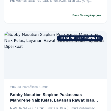
Puskesmas rawat inap pada tahun 2026. Salah satu yang
menjadi prioritas adalah Puskesmas Mandrehe, Kabupaten Nias
Barat, yang melayani sekitar 23 ribu penduduk dari 20 desa. Hal
tersebut disampaikan Gubernur Sumut Muhammad Bobby Afif
Baca Selengkapnya
Nasution usai meninjau Puskesmas Mandrehe, Kabupaten
&hellip;
HEADLINE, INFO PIMPINAN
16 Juli 2026
Info Sumut
Bobby Nasution Siapkan Puskesmas
Mandrehe Naik Kelas, Layanan Rawat Inap
dan Dokter Spesialis Diperkuat
NIAS BARAT – Gubernur Sumatera Utara (Sumut) Muhammad