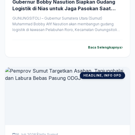
Gubernur Bobby Nasution Siapkan Gudang
Logistik di Nias untuk Jaga Pasokan Saat
Cuaca Buruk
GUNUNGSITOLI – Gubernur Sumatera Utara (Sumut)
Muhammad Bobby Afif Nasution akan membangun gudang
logistik di kawasan Pelabuhan Roro, Kecamatan Gunungsitoli
Idanoi, Kota Gunungsitoli. Fasilitas tersebut disiapkan sebagai
pusat pengendalian pasokan guna mengantisipasi gangguan
distribusi dan menjaga ketersediaan komoditas strategis di
Baca Selengkapnya
Kepulauan Nias, terutama saat cuaca buruk. Rencana tersebut
disampaikan Bobby Nasution saat meninjau lokasi
pengembangan &hellip;
HEADLINE, INFO OPD
16 Juli 2026
Info Sumut