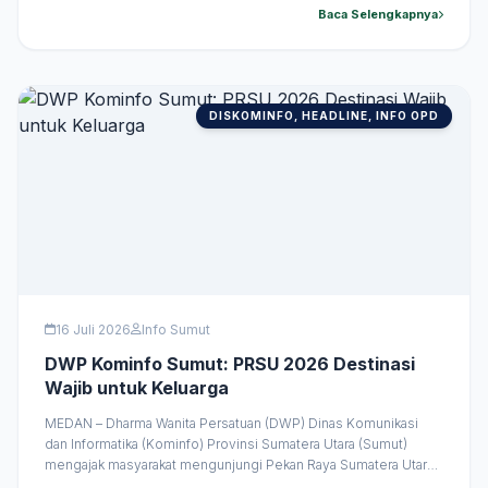
akan mendorong pembangunan dan meningkatkan
Baca Selengkapnya
kesejahteraan masyarakat kedua negara. Ajakan tersebut
disampaikan Surya saat menghadiri resepsi peringatan &hellip;
DISKOMINFO, HEADLINE, INFO OPD
16 Juli 2026
Info Sumut
DWP Kominfo Sumut: PRSU 2026 Destinasi
Wajib untuk Keluarga
MEDAN – Dharma Wanita Persatuan (DWP) Dinas Komunikasi
dan Informatika (Kominfo) Provinsi Sumatera Utara (Sumut)
mengajak masyarakat mengunjungi Pekan Raya Sumatera Utara
(PRSU) ke-50 yang dinilai semakin inovatif, nyaman, dan ramah