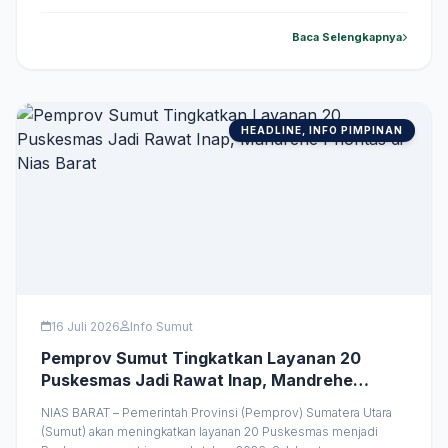
keluarga. PRSU 2026 juga dinilai berhasil menampilkan potensi
daerah serta produk UMKM Sumut dengan kualitas yang
Baca Selengkapnya
semakin baik. Hal tersebut disampaikan Ketua DWP Kominfo
&hellip;
HEADLINE, INFO PIMPINAN
16 Juli 2026
Info Sumut
Pemprov Sumut Tingkatkan Layanan 20
Puskesmas Jadi Rawat Inap, Mandrehe
Prioritas di Nias Barat
NIAS BARAT – Pemerintah Provinsi (Pemprov) Sumatera Utara
(Sumut) akan meningkatkan layanan 20 Puskesmas menjadi