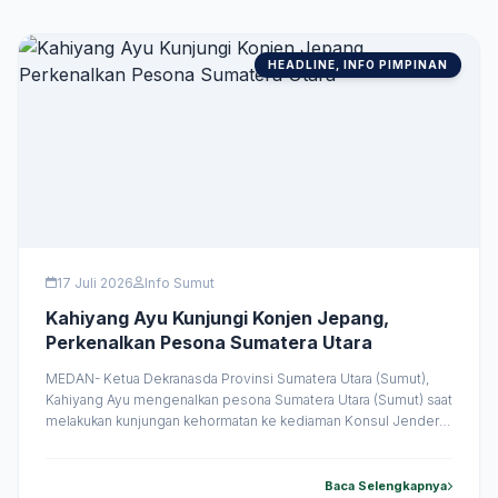
HEADLINE, INFO PIMPINAN
17 Juli 2026
Info Sumut
Kahiyang Ayu Kunjungi Konjen Jepang,
Perkenalkan Pesona Sumatera Utara
MEDAN- Ketua Dekranasda Provinsi Sumatera Utara (Sumut),
Kahiyang Ayu mengenalkan pesona Sumatera Utara (Sumut) saat
melakukan kunjungan kehormatan ke kediaman Konsul Jenderal
(Konjen) Jepang di Medan, Furugori Toru, pada Kamis
(16/7/2026). Dalam pertemuan yang berlangsung penuh
keakraban tersebut, Kahiyang Ayu memperkenalkan berbagai
Baca Selengkapnya