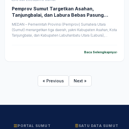
Pemprov Sumut Targetkan Asahan,
Tanjungbalai, dan Labura Bebas Pasung
ODGJ
MEDAN – Pemerintah Provinsi (Pemprov) Sumatera Utara
(Sumut) menargetkan tiga daerah, yakni Kabupaten Asahan, Kota
Tanjungbalai, dan Kabupaten Labuhanbatu Utara (Labura),
menjadi wilayah bebas pasung bagi Orang Dengan Gangguan
Jiwa (ODGJ). Program ini merupakan upaya mempercepat
penanganan ODGJ sekaligus menghapus praktik pemasungan
Baca Selengkapnya
yang masih terjadi di tengah masyarakat. Direktur Rumah Sakit
Jiwa (RSJ) Prof. Dr. &hellip;
« Previous
Next »
PORTAL SUMUT
SATU DATA SUMUT