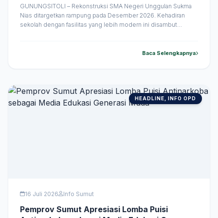
Miliki Sekolah Bertaraf Unggul
GUNUNGSITOLI – Rekonstruksi SMA Negeri Unggulan Sukma
Nias ditargetkan rampung pada Desember 2026. Kehadiran
sekolah dengan fasilitas yang lebih modern ini disambut
antusias masyarakat sebagai langkah meningkatkan mutu
pendidikan di Kepulauan Nias. Pembangunan kembali sekolah
tersebut dimulai pada April 2026. Siswa yang saat ini menjalani
Baca Selengkapnya
proses belajar di lokasi sementara dijadwalkan mulai
menempati gedung baru &hellip;
HEADLINE, INFO OPD
16 Juli 2026
Info Sumut
Pemprov Sumut Apresiasi Lomba Puisi