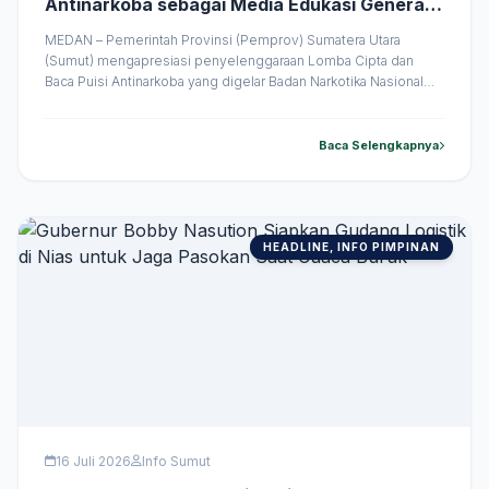
Antinarkoba sebagai Media Edukasi Generasi
Muda
MEDAN – Pemerintah Provinsi (Pemprov) Sumatera Utara
(Sumut) mengapresiasi penyelenggaraan Lomba Cipta dan
Baca Puisi Antinarkoba yang digelar Badan Narkotika Nasional
(BNN) Provinsi Sumut dalam rangka menyambut Hari
Antinarkotika Internasional (HANI) 2026. Kegiatan tersebut dinilai
menjadi media edukasi yang efektif untuk membangun
Baca Selengkapnya
kesadaran generasi muda terhadap bahaya penyalahgunaan
narkoba melalui karya sastra. Apresiasi tersebut disampaikan
&hellip;
HEADLINE, INFO PIMPINAN
16 Juli 2026
Info Sumut