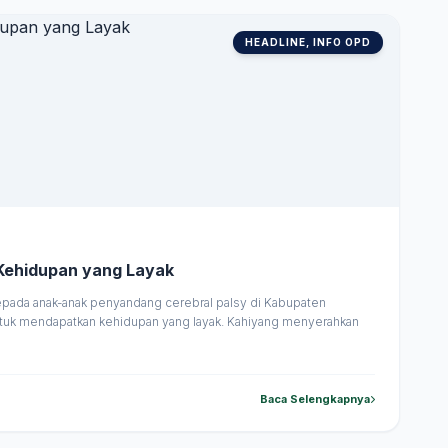
HEADLINE, INFO OPD
 Kehidupan yang Layak
epada anak-anak penyandang cerebral palsy di Kabupaten
ntuk mendapatkan kehidupan yang layak. Kahiyang menyerahkan
Baca Selengkapnya