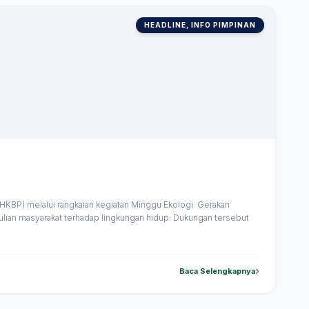
HEADLINE, INFO PIMPINAN
HKBP) melalui rangkaian kegiatan Minggu Ekologi. Gerakan
ulian masyarakat terhadap lingkungan hidup. Dukungan tersebut
Baca Selengkapnya