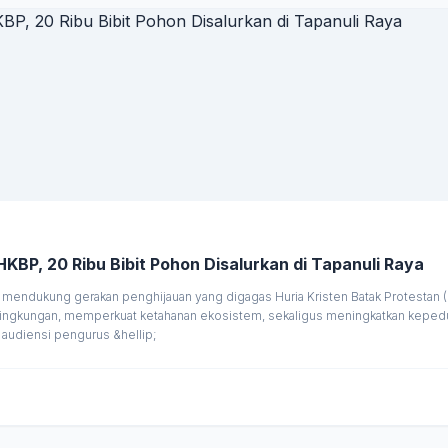
Pemprov Sumut Dukung Gerakan Penghijauan HKBP, 20 Ribu Bibit Pohon Disalurkan di Tapanuli Raya
mendukung gerakan penghijauan yang digagas Huria Kristen Batak Protestan (
an lingkungan, memperkuat ketahanan ekosistem, sekaligus meningkatkan keped
audiensi pengurus &hellip;