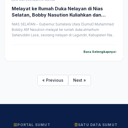
Melayat ke Rumah Duka Nelayan di Nias
Selatan, Bobby Nasution Kuliahkan dan
Siapkan Pekerjaan untuk Anak Almarhum
NIAS SELATAN – Gubernur Sumatera Utara (Sumut) Muhammad
Bobby Afif Nasution melayat ke rumah duka almarhum
Saharuddin Lase, seorang nelayan di Lagundri, Kabupaten Nias
Selatan, Sabtu (18/7/2026). Pada kesempatan tersebut, Bobby
Nasution menyatakan akan membantu anak sulung almarhum
melanjutkan pendidikan ke perguruan tinggi sekaligus
Baca Selengkapnya
mencarikannya pekerjaan. Anak sulung almarhum, Raisal Dolase,
telah lulus Sekolah Menengah &hellip;
« Previous
Next »
PORTAL SUMUT
SATU DATA SUMUT