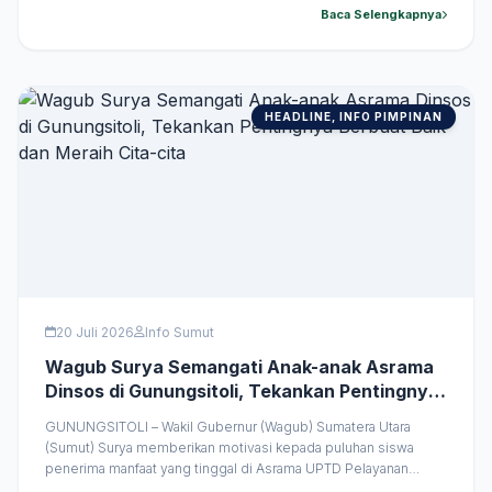
Pemerintah Provinsi (Pemprov) Sumut terhadap keikutsertaan
Baca Selengkapnya
Pulau Pinang di PRSU sekaligus mempererat hubungan kerja
sama yang telah &hellip;
HEADLINE, INFO PIMPINAN
20 Juli 2026
Info Sumut
Wagub Surya Semangati Anak-anak Asrama
Dinsos di Gunungsitoli, Tekankan Pentingnya
Berbuat Baik dan Meraih Cita-cita
GUNUNGSITOLI – Wakil Gubernur (Wagub) Sumatera Utara
(Sumut) Surya memberikan motivasi kepada puluhan siswa
penerima manfaat yang tinggal di Asrama UPTD Pelayanan
Sosial Anak Dinas Sosial Sumut. Ia mengajak para siswa untuk