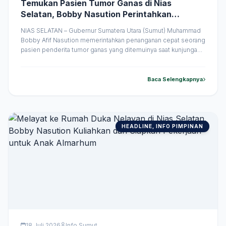
Temukan Pasien Tumor Ganas di Nias
Selatan, Bobby Nasution Perintahkan
Penanganan dan Operasi di Medan
NIAS SELATAN – Gubernur Sumatera Utara (Sumut) Muhammad
Bobby Afif Nasution memerintahkan penanganan cepat seorang
pasien penderita tumor ganas yang ditemuinya saat kunjungan
kerja di Kabupaten Nias Selatan. Pemerintah Provinsi (Pemprov)
Sumut memastikan seluruh biaya pengobatan dan operasi
pasien tersebut akan ditanggung hingga proses penanganan
Baca Selengkapnya
selesai. Saat meninjau pelaksanaan Program Cek Kesehatan
Gratis (CKG) di &hellip;
HEADLINE, INFO PIMPINAN
18 Juli 2026
Info Sumut