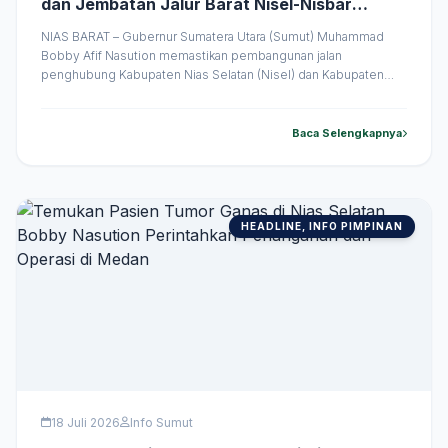
dan Jembatan Jalur Barat Nisel-Nisbar
Dimulai Agustus
NIAS BARAT – Gubernur Sumatera Utara (Sumut) Muhammad
Bobby Afif Nasution memastikan pembangunan jalan
penghubung Kabupaten Nias Selatan (Nisel) dan Kabupaten
Nias Barat (Nisbar) segera dimulai pada Agustus 2026.
Kepastian tersebut disampaikan saat meninjau langsung kondisi
ruas jalan di jalur pantai barat yang selama ini mengalami
Baca Selengkapnya
kerusakan parah. Peninjauan dilakukan Bobby Nasution dalam
rangkaian agenda &hellip;
HEADLINE, INFO PIMPINAN
18 Juli 2026
Info Sumut