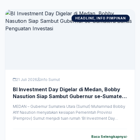
HEADLINE, INFO PIMPINAN
21 Juli 2026
Info Sumut
BI Investment Day Digelar di Medan, Bobby
Nasution Siap Sambut Gubernur se-Sumatera
Bahas Penguatan Investasi
MEDAN – Gubernur Sumatera Utara (Sumut) Muhammad Bobby
Afif Nasution menyatakan kesiapan Pemerintah Provinsi
(Pemprov) Sumut menjadi tuan rumah ‘BI Investment Day
Sepulau Sumatera’ yang akan digelar di Hotel Adimulia Medan,
Kamis (23/7/2026). Forum tersebut akan mempertemukan para
gubernur se-Sumatera, investor, dan pemangku kepentingan
Baca Selengkapnya