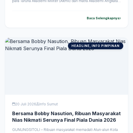
para Taruna Akademi Militer (Akmil) dari matra Akademi Angkatan
Darat (Akmil) dan Akademi Angkatan Laut (AAL). Surya
menekankan pentingnya integritas, kejujuran, dan kerendahan
hati sebagai fondasi utama menjadi seorang pemimpin.
Baca Selengkapnya
Audiensi berlangsung di Kantor Gubernur Sumut, Jalan
Pangeran Diponegoro Nomor &hellip;
HEADLINE, INFO PIMPINAN
20 Juli 2026
Info Sumut
Bersama Bobby Nasution, Ribuan Masyarakat
Nias Nikmati Serunya Final Piala Dunia 2026
GUNUNGSITOLI – Ribuan masyarakat memadati Alun-alun Kota