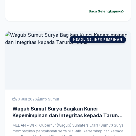
terus berbuat baik, tekun belajar, dan menjadikan keterbatasan
sebagai semangat untuk meraih masa depan yang lebih baik.
Baca Selengkapnya
Kunjungan tersebut merupakan agenda hari pertama &hellip;
HEADLINE, INFO PIMPINAN
20 Juli 2026
Info Sumut
Wagub Sumut Surya Bagikan Kunci
Kepemimpinan dan Integritas kepada Taruna
Akmil
MEDAN – Wakil Gubernur (Wagub) Sumatera Utara (Sumut) Surya
membagikan pengalaman serta nilai-nilai kepemimpinan kepada