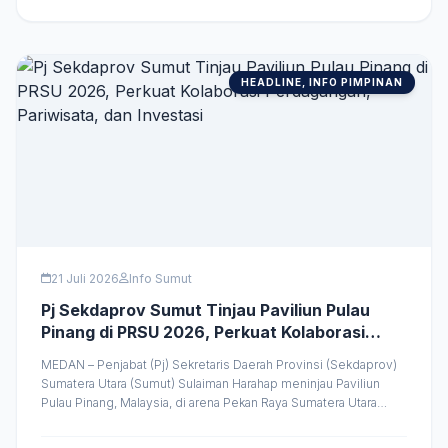
untuk memperkuat kolaborasi investasi di kawasan. Hal tersebut
disampaikan Bobby Nasution &hellip;
HEADLINE, INFO PIMPINAN
21 Juli 2026
Info Sumut
Pj Sekdaprov Sumut Tinjau Paviliun Pulau
Pinang di PRSU 2026, Perkuat Kolaborasi
Perdagangan, Pariwisata, dan Investasi
MEDAN – Penjabat (Pj) Sekretaris Daerah Provinsi (Sekdaprov)
Sumatera Utara (Sumut) Sulaiman Harahap meninjau Paviliun
Pulau Pinang, Malaysia, di arena Pekan Raya Sumatera Utara
(PRSU) 2026, Jalan Gatot Subroto, Medan, Senin (20/7/2026)
malam. Kunjungan tersebut menjadi wujud dukungan