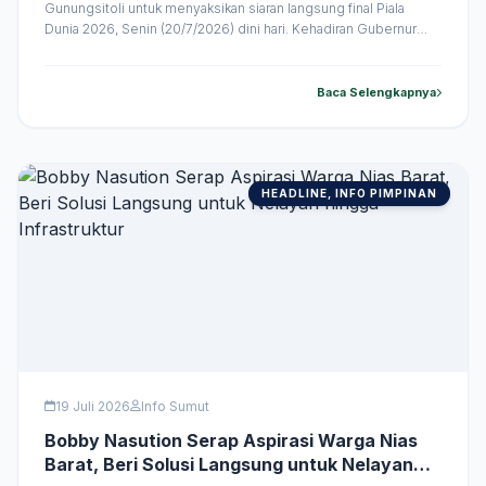
Gunungsitoli untuk menyaksikan siaran langsung final Piala
Dunia 2026, Senin (20/7/2026) dini hari. Kehadiran Gubernur
Sumatera Utara (Sumut) Muhammad Bobby Afif Nasution yang
ikut membaur bersama masyarakat membuat suasana nonton
bareng semakin semarak. Sekitar 1.000 warga hadir
Baca Selengkapnya
menyaksikan laga final antara Spanyol melawan Argentina
melalui lima layar besar &hellip;
HEADLINE, INFO PIMPINAN
19 Juli 2026
Info Sumut
Bobby Nasution Serap Aspirasi Warga Nias
Barat, Beri Solusi Langsung untuk Nelayan