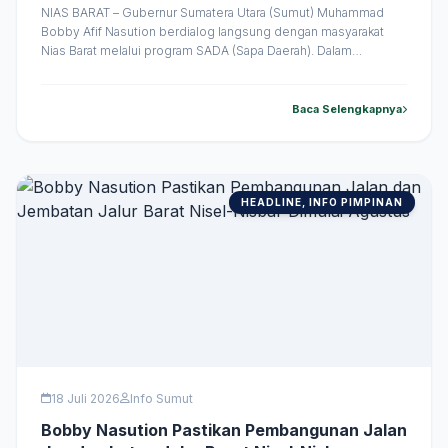
hingga Infrastruktur
NIAS BARAT – Gubernur Sumatera Utara (Sumut) Muhammad
Bobby Afif Nasution berdialog langsung dengan masyarakat
Nias Barat melalui program SADA (Sapa Daerah). Dalam
pertemuan tersebut, Bobby mendengarkan berbagai aspirasi
warga sekaligus memberikan solusi atas sejumlah persoalan
yang disampaikan. Beragam usulan disampaikan masyarakat,
Baca Selengkapnya
mulai dari bantuan sarana melaut bagi nelayan, pembangunan
infrastruktur, hingga dukungan pembangunan rumah &hellip;
HEADLINE, INFO PIMPINAN
18 Juli 2026
Info Sumut
Bobby Nasution Pastikan Pembangunan Jalan