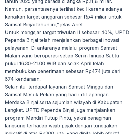
tahun 2025 yang berada di angka Rp21,8 miliar.
Namun, persentasenya terlihat kecil karena adanya
kenaikan target anggaran sebesar Rp4 miliar untuk
Samsat Binjai tahun ini,” jelas Arief.
Untuk mengejar target triwulan II sebesar 40%, UPTD
Pependa Binjai telah menjalankan berbagai inovasi
pelayanan. Di antaranya melalui program Samsat
Malam yang beroperasi setiap Senin hingga Sabtu
pukul 16.30–21.00 WIB dan sejak April telah
membukukan penerimaan sebesar Rp474 juta dari
674 kendaraan.
Selain itu, terdapat layanan Samsat Minggu dan
Samsat Masuk Pekan yang hadir di Lapangan
Merdeka Binjai serta sejumlah wilayah di Kabupaten
Langkat. UPTD Pependa Binjai juga menjalankan
program Mandiri Tutup Pintu, yakni penagihan
langsung terhadap wajib pajak dengan tunggakan
indikatif di atas Rp200 juta, yang dinilai lebih efektif